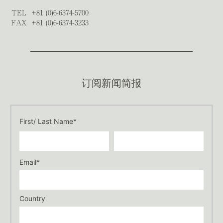
TEL
+81 (0)6-6374-5700
FAX
+81 (0)6-6374-3233
订阅新闻简报
First/ Last Name*
Email*
Country