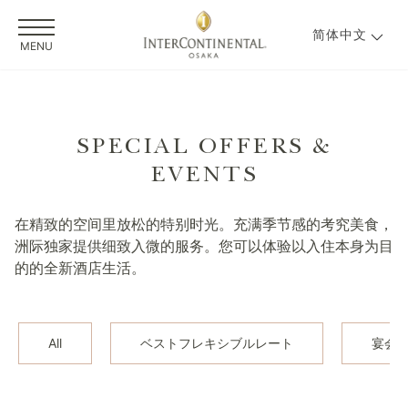
简体中文
MENU
SPECIAL OFFERS &
EVENTS
在精致的空间里放松的特别时光。充满季节感的考究美食，
洲际独家提供细致入微的服务。您可以体验以入住本身为目
的的全新酒店生活。
All
ベストフレキシブルレート
宴会