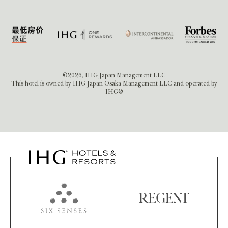
©2026, IHG Japan Management LLC
This hotel is owned by IHG Japan Osaka Management LLC and operated by
IHG®