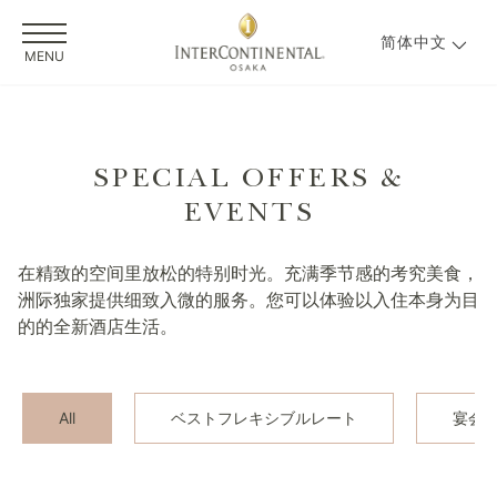
简体中文
MENU
SPECIAL OFFERS &
EVENTS
在精致的空间里放松的特别时光。充满季节感的考究美食，
洲际独家提供细致入微的服务。您可以体验以入住本身为目
的的全新酒店生活。
All
ベストフレキシブルレート
宴会