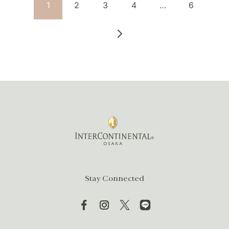
1
2
3
4
…
6
Stay Connected