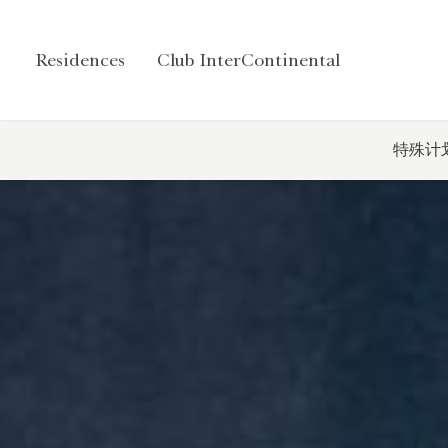
Residences
Club InterContinental
特殊计划