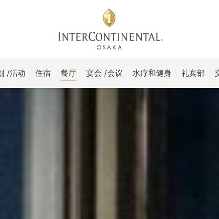
 /活动
住宿
餐厅
宴会 /会议
水疗和健身
礼宾部