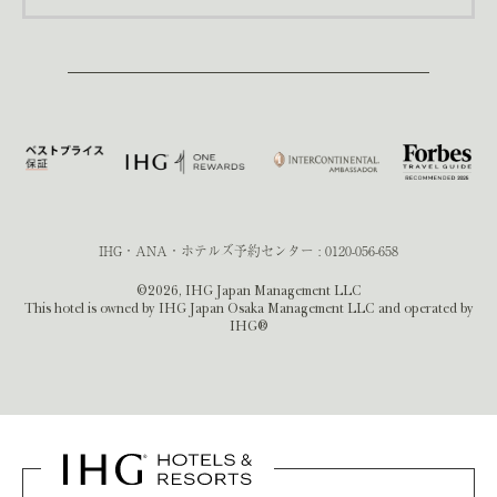
IHG・ANA・ホテルズ予約センター :
0120-056-658
©2026, IHG Japan Management LLC
This hotel is owned by IHG Japan Osaka Management LLC and operated by
IHG®