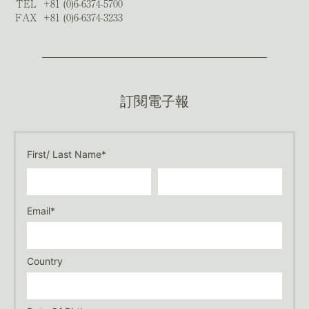
TEL
+81 (0)6-6374-5700
FAX
+81 (0)6-6374-3233
訂閱電子報
First/ Last Name*
Email*
Country