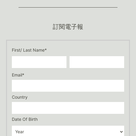
訂閱電子報
First/ Last Name*
Email*
Country
Date Of Birth