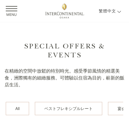
繁體中文
MENU
SPECIAL OFFERS &
EVENTS
在精緻的空間中放鬆的特別時光。感受季節風情的精選美
食，洲際獨有的細緻服務。可體驗以住宿為目的，嶄新的飯
店生活。
All
ベストフレキシブルレート
宴会