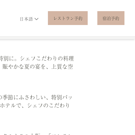
レストラン予約
宿泊予約
日本語
シェルジュ
ディスカバー
アクセス
と特別に。シェフこだわりの料理
。賑やかな夏の宴を、上質な空
の季節にふさわしい、特別パッ
ーホテルで、シェフのこだわり