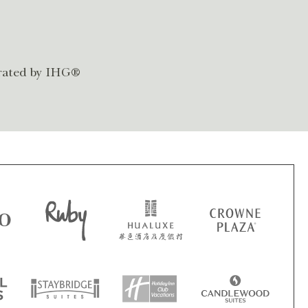
rated by IHG®