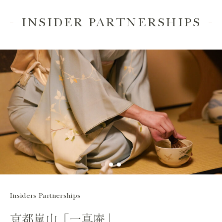
INSIDER PARTNERSHIPS
Insiders Partnerships
京都嵐山「一真庵」