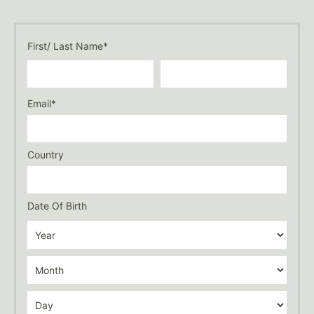
First/ Last Name*
Email*
Country
Date Of Birth