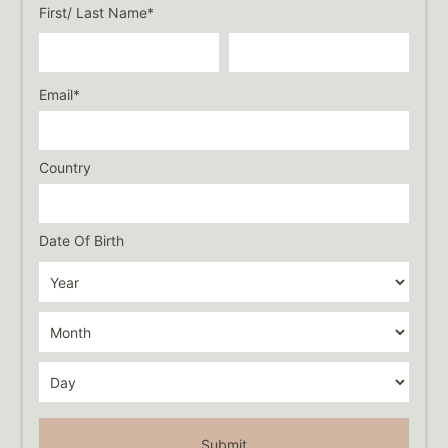
First/ Last Name*
Email*
Country
Date Of Birth
Submit