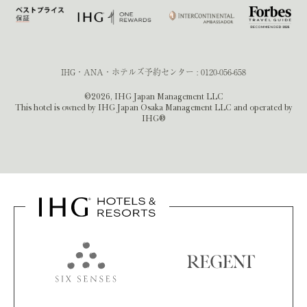
IHG・ANA・ホテルズ予約センター :
0120-056-658
©2026, IHG Japan Management LLC
This hotel is owned by IHG Japan Osaka Management LLC and operated by
IHG®