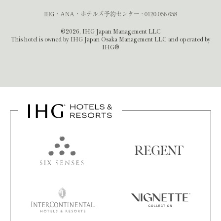
IHG・ANA・ホテルズ予約センター :
0120-056-658
©2026, IHG Japan Management LLC
This hotel is owned by IHG Japan Osaka Management LLC and operated by
IHG®