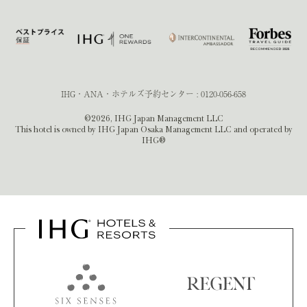
IHG・ANA・ホテルズ予約センター :
0120-056-658
©2026, IHG Japan Management LLC
This hotel is owned by IHG Japan Osaka Management LLC and operated by
IHG®