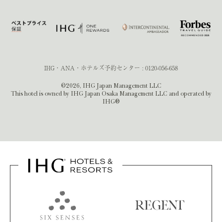
IHG・ANA・ホテルズ予約センター :
0120-056-658
©2026, IHG Japan Management LLC
This hotel is owned by IHG Japan Osaka Management LLC and operated by
IHG®