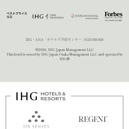
IHG・ANA・ホテルズ予約センター :
0120-056-658
©2026, IHG Japan Management LLC
This hotel is owned by IHG Japan Osaka Management LLC and operated by
IHG®