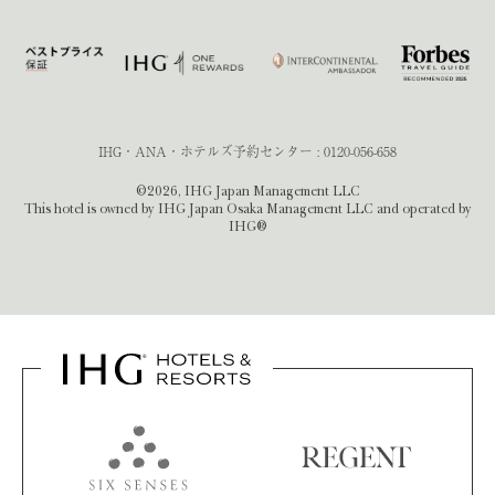
IHG・ANA・ホテルズ予約センター :
0120-056-658
©2026, IHG Japan Management LLC
This hotel is owned by IHG Japan Osaka Management LLC and operated by
IHG®