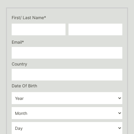
First/ Last Name*
Email*
Country
Date Of Birth