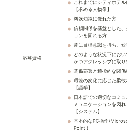
これまでにシティホテルに
【求める人物像】
料飲知識に優れた方
信頼関係を基盤とした、ク
ョンを図れる方
常に目標意識を持ち、変革
どのような状況下において
応募資格
かつアグレッシブに取り組
関係部署と積極的な関係構
環境の変化に応じた柔軟な
【語学】
日本語での適切なコミュニ
ミュニケーションを図れる
【システム】
基本的なPC操作/Microsoft Of
Point )