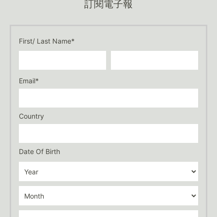
訂閱電子報
First/ Last Name*
Email*
Country
Date Of Birth