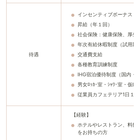
インセンティブボーナス（
昇給（年１回）
社会保険：健康保険、厚生
年次有給休暇制度（試用期
待遇
交通費支給
各種教育訓練制度
IHG宿泊優待制度（国内・
男女ﾛｯｶｰ室・ｼｬﾜｰ室・仮
従業員カフェテリア1日１
【経験】
ホテルやレストラン、料飲
をお持ちの方