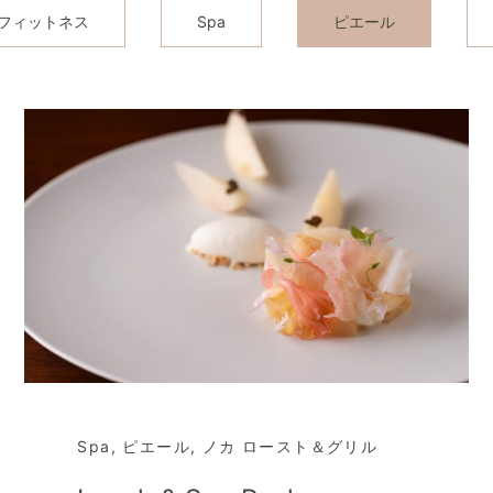
 フィットネス
Spa
ピエール
Spa
,
ピエール
,
ノカ ロースト＆グリル