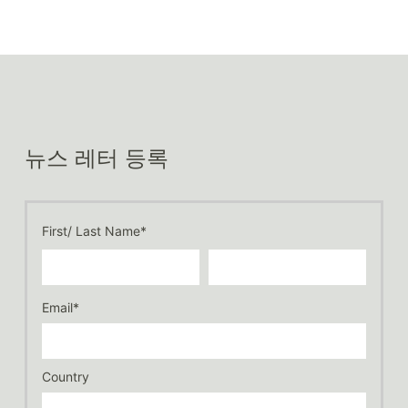
뉴스 레터 등록
First/ Last Name*
Email*
Country