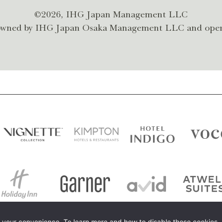
©2026, IHG Japan Management LLC
s owned by IHG Japan Osaka Management LLC and ope
r your convenience. To learn more and how to disable those cookies,