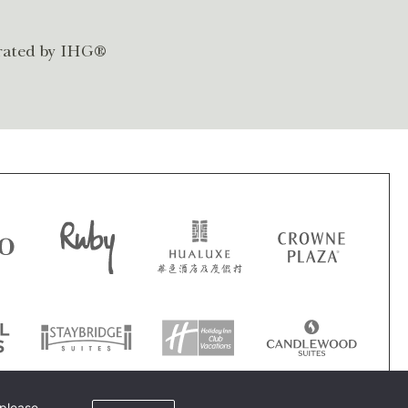
rated by IHG®
 please