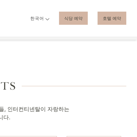
식당 예약
호텔 예약
한국어
어지
오시는 길
NTS
식들, 인터컨티넨탈이 자랑하는
니다.