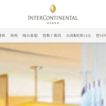
벤트
숙박
레스토랑
연회 / 회의
스파&피트니스
컨시