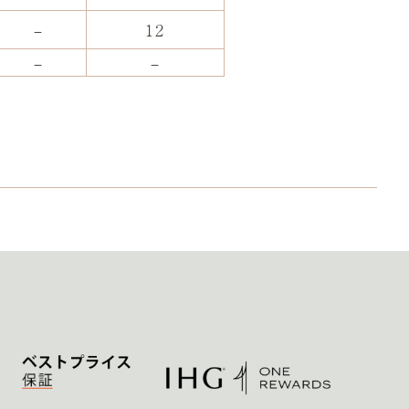
–
12
–
–