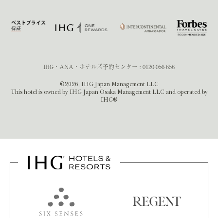
IHG・ANA・ホテルズ予約センター :
0120-056-658
©2026, IHG Japan Management LLC
This hotel is owned by IHG Japan Osaka Management LLC and operated by
IHG®