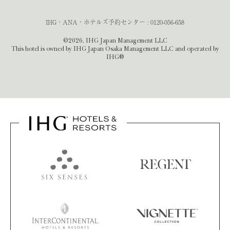
IHG・ANA・ホテルズ予約センター :
0120-056-658
©2026, IHG Japan Management LLC
This hotel is owned by IHG Japan Osaka Management LLC and operated by
IHG®