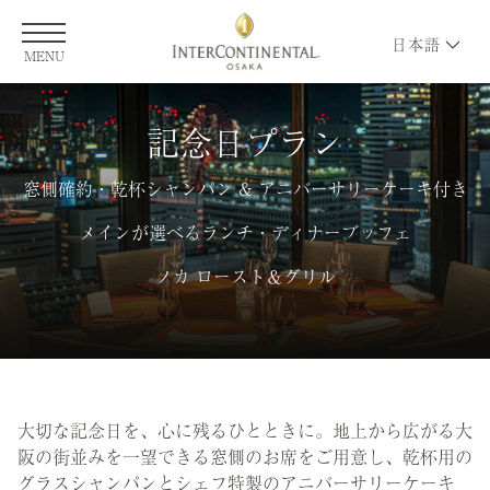
日本語
MENU
記念日プラン
窓側確約・乾杯シャンパン & アニバーサリーケーキ付き
メインが選べるランチ・ディナーブッフェ
ノカ ロースト＆グリル
大切な記念日を、心に残るひとときに。地上から広がる大
阪の街並みを一望できる窓側のお席をご用意し、乾杯用の
グラスシャンパンとシェフ特製のアニバーサリーケーキ