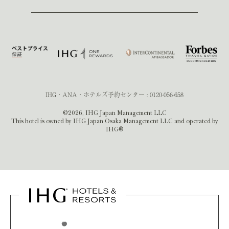
IHG・ANA・ホテルズ予約センター :
0120-056-658
©2026, IHG Japan Management LLC
This hotel is owned by IHG Japan Osaka Management LLC and operated by
IHG®